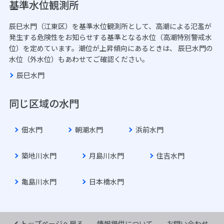
基準水位観測所
辰巳水門（江東区）を基準水位観測所として、高潮による氾濫が
発生する危険性をお知らせする基準となる水位（高潮特別警戒水
位）を定めています。潮位が上昇傾向にあるときは、 辰巳水門の
水位（外水位）もあわせてご確認ください。
辰巳水門
同じ区域の水門
佃水門
朝潮水門
浜前水門
築地川水門
月島川水門
住吉水門
亀島川水門
日本橋水門
トップページへ戻る
情報提供について
お問い合わせ