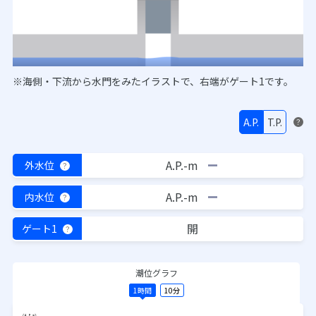
※海側・下流から水門をみたイラストで、右端がゲート1です。
A.P.
T.P.
？
A.P.-m
外水位
？
A.P.-m
内水位
？
開
ゲート1
？
潮位グラフ
1時間
10分