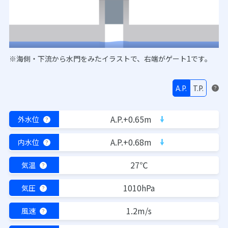
※海側・下流から水門をみたイラストで、右端がゲート1です。
A.P.
T.P.
？
A.P.+0.65m
外水位
？
A.P.+0.68m
内水位
？
27℃
気温
？
1010hPa
気圧
？
1.2m/s
風速
？