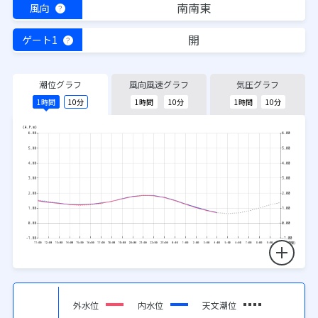
南南東
風向
？
開
ゲート1
？
潮位グラフ
風向風速グラフ
気圧グラフ
1時間
10分
1時間
10分
1時間
10分
外水位
内水位
天文潮位