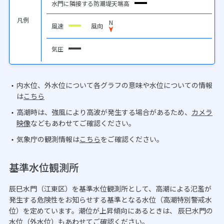
水門に隣接する防潮堤天端高
凡例
N
風速
風向
気圧
内水位、外水位について各グラフの意味や水位についての情報
は
こちら
高潮時は、強風により高波が発生する場合があるため、
カメラ
映像
などもあわせてご確認ください。
気象庁の観測情報は
こちら
をご確認ください。
基準水位観測所
辰巳水門（江東区）を基準水位観測所として、高潮による氾濫が
発生する危険性をお知らせする基準となる水位（高潮特別警戒水
位）を定めています。潮位が上昇傾向にあるときは、 辰巳水門の
水位（外水位）もあわせてご確認ください。