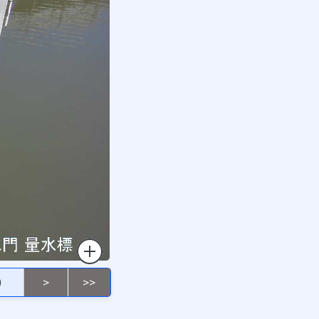
0
>
>>