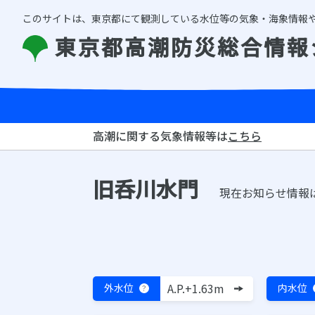
このサイトは、東京都にて観測している水位等の気象・海象情報
東京都高潮防災総合情報
高潮に関する気象情報等は
こちら
旧呑川水門
現在お知らせ情報
A.P.+1.63m
外水位
内水位
？