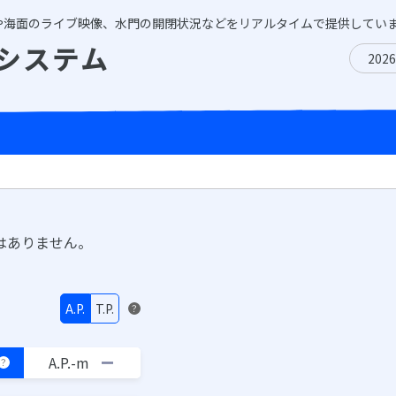
や海面のライブ映像、水門の開閉状況などをリアルタイムで提供してい
システム
202
はありません。
A.P.
T.P.
？
A.P.-m
？