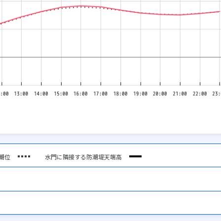
潮位
水門に隣接する防潮堤天端高