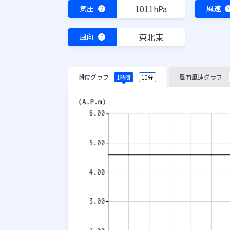
1011hPa
気圧
風速
？
東北東
風向
？
潮位グラフ
風向風速グラフ
1時間
10分