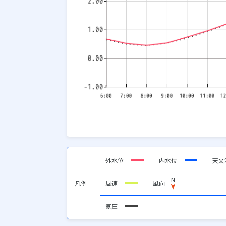
外水位
内水位
天文
N
凡例
風速
風向
気圧