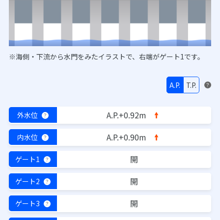
※海側・下流から水門をみたイラストで、右端がゲート1です。
A.P.
T.P.
？
A.P.+0.92m
外水位
？
A.P.+0.90m
内水位
？
開
ゲート1
？
開
ゲート2
？
開
ゲート3
？