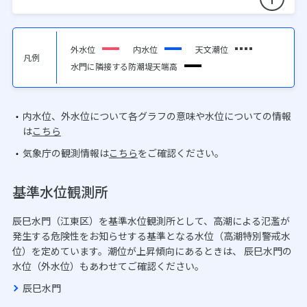
外水位
内水位
天文潮位
凡例
水門に隣接する防潮堤天端高
内水位、外水位について各グラフの意味や水位についての情報
は
こちら
気象庁の観測情報は
こちら
をご確認ください。
基準水位観測所
辰巳水門（江東区）を基準水位観測所として、高潮による氾濫が
発生する危険性をお知らせする基準となる水位（高潮特別警戒水
位）を定めています。潮位が上昇傾向にあるときは、 辰巳水門の
水位（外水位）もあわせてご確認ください。
辰巳水門