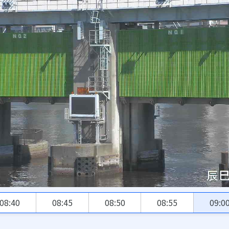
08:40
08:45
08:50
08:55
09:0